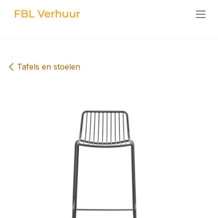
Overslaan naar inhoud
Tafels en stoelen